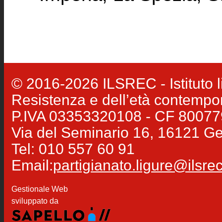
© 2016-2026 ILSREC - Istituto li
Resistenza e dell’età contemp
P.IVA 03353320108 - CF 8007
Via del Seminario 16, 16121 G
Tel: 010 557 60 91
Email:
partigianato.ligure@ilsrec.
Gestionale Web
sviluppato da